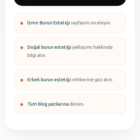
İzmir Burun Estetiği
sayfasını inceleyin.
Doğal burun estetiği
yaklaşımı hakkında
bilgi alın.
Erkek burun estetiği
rehberine göz atın.
Tüm blog yazılarına
dönün.