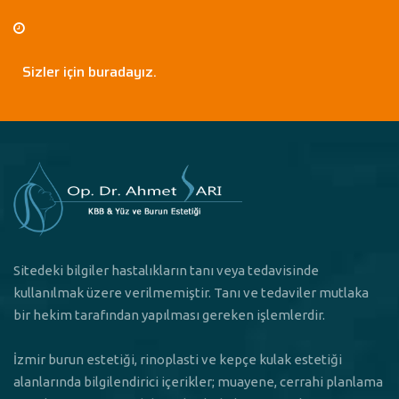
Sizler için buradayız.
Sitedeki bilgiler hastalıkların tanı veya tedavisinde
kullanılmak üzere verilmemiştir. Tanı ve tedaviler mutlaka
bir hekim tarafından yapılması gereken işlemlerdir.
İzmir burun estetiği, rinoplasti ve kepçe kulak estetiği
alanlarında bilgilendirici içerikler; muayene, cerrahi planlama