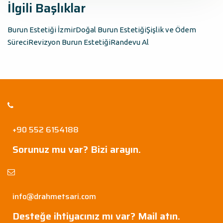
İlgili Başlıklar
Burun Estetiği İzmir
Doğal Burun Estetiği
Şişlik ve Ödem
Süreci
Revizyon Burun Estetiği
Randevu Al
+90 552 6154188
Sorunuz mu var? Bizi arayın.
info@drahmetsari.com
Desteğe ihtiyacınız mı var? Mail atın.