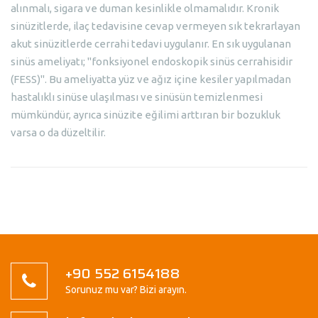
alınmalı, sigara ve duman kesinlikle olmamalıdır. Kronik
sinüzitlerde, ilaç tedavisine cevap vermeyen sık tekrarlayan
akut sinüzitlerde cerrahi tedavi uygulanır. En sık uygulanan
sinüs ameliyatı; "fonksiyonel endoskopik sinüs cerrahisidir
(FESS)". Bu ameliyatta yüz ve ağız içine kesiler yapılmadan
hastalıklı sinüse ulaşılması ve sinüsün temizlenmesi
mümkündür, ayrıca sinüzite eğilimi arttıran bir bozukluk
varsa o da düzeltilir.
+90 552 6154188
Sorunuz mu var? Bizi arayın.