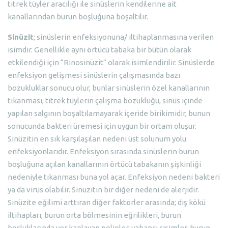
titrek tüyler aracılığı ile sinüslerin kendilerine ait
kanallarından burun boşluğuna boşaltılır.
Sinüzit
; sinüslerin enfeksiyonuna/ iltihaplanmasına verilen
isimdir. Genellikle aynı örtücü tabaka bir bütün olarak
etkilendiği için “Rinosinüzit” olarak isimlendirilir. Sinüslerde
enfeksiyon gelişmesi sinüslerin çalışmasında bazı
bozukluklar sonucu olur, bunlar sinüslerin özel kanallarının
tıkanması, titrek tüylerin çalışma bozukluğu, sinüs içinde
yapılan salgının boşaltılamayarak içeride birikimidir, bunun
sonucunda bakteri üremesi için uygun bir ortam oluşur.
Sinüzitin en sık karşılaşılan nedeni üst solunum yolu
enfeksiyonlarıdır. Enfeksiyon sırasında sinüslerin burun
boşluğuna açılan kanallarının örtücü tabakanın şişkinliği
nedeniyle tıkanması buna yol açar. Enfeksiyon nedeni bakteri
ya da virüs olabilir. Sinüzitin bir diğer nedeni de alerjidir.
Sinüzite eğilimi arttıran diğer faktörler arasında; diş kökü
iltihapları, burun orta bölmesinin eğrilikleri, burun
boşluklarında yer kaplayan polipler, yabancı cisimler, burun