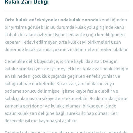
Kulak Zarı Deliği
Orta kulak enfeksiyonlarında
kulak zarında
kendiliğinden
bir yırtılma görülebilir. Bu durumda kulak yolu girişinde kanlı
iltihabi bir akıntı izlenir. Uygun tedavi ile çoğu kendiliğinden
kapanır. Tedavi edilmeyen orta kulak sıvı birikmeleri uzun
dönemde kulak zarında çökme ve delinmelere neden olabilir.
Genellikle delik büyüdükçe, işitme kaybı da artar. Deliğin
kulak zarındaki yeri de işitmeyi etkiler. Kulak zarındaki deliğin
en sık nedeni çocukluk çağında geçirilen enfeksiyonlar ve
kulağa alınan darbelerdir. Kulak zarı, ani bir darbe veya
patlama sonucu delinmişse, işitme kaybı fazla olabilir ve
kulak çınlaması da şikâyetlere eklenebilir. Bu durumda işitme
zamanla geri döner ve kulak çınlaması birkaç gün içinde
azalır. Kulak zarı deliğine bağlı sürekli iltihap olması, ileri
derecede işitme kaybına yol açabilir.
Deliğin tedavisine başlamadan önce, işitme testi yapılmalıdır.