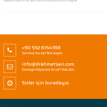
kapanmasını ve işitmenin düzelmesini sağlar.
+90 552 6154188
Sorunuz mu var? Bizi arayın.
info@drahmetsari.com
Desteğe ihtiyacınız mı var? Mail atın.
Sizler için buradayız.