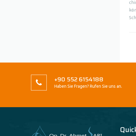
chi
kön
Sch
+90 552 6154188
Haben Sie Fragen? Rufen Sie uns an.
Quic