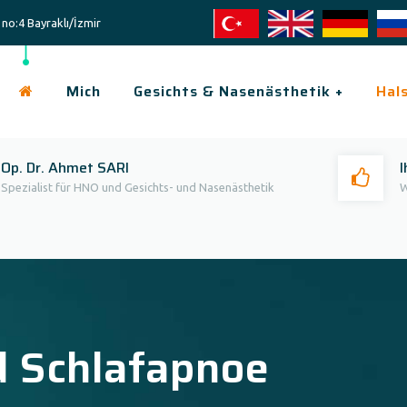
no:4 Bayraklı/İzmir
Mich
Gesichts & Nasenästhetik +
Hal
Op. Dr. Ahmet SARI
I
Spezialist für HNO und Gesichts- und Nasenästhetik
W
 Schlafapnoe