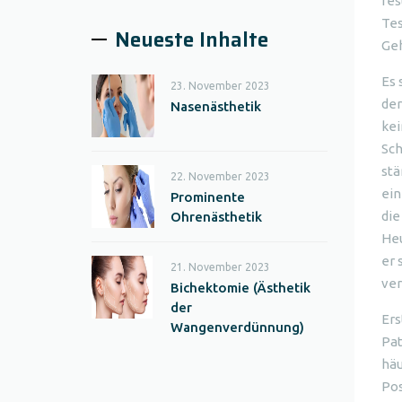
fes
Tes
Neueste Inhalte
Geh
Es 
23. November 2023
der
Nasenästhetik
kei
Sc
stä
22. November 2023
ein
Prominente
die
Ohrenästhetik
Heu
er 
21. November 2023
ver
Bichektomie (Ästhetik
der
Ers
Wangenverdünnung)
Pat
häu
Pos