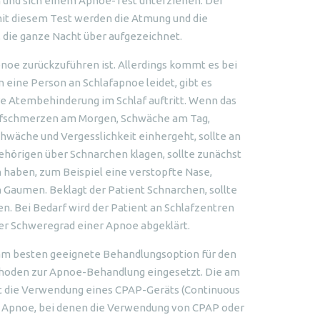
n und sich einem Apnoe-Test unterziehen. Der
it diesem Test werden die Atmung und die
, die ganze Nacht über aufgezeichnet.
pnoe zurückzuführen ist. Allerdings kommt es bei
eine Person an Schlafapnoe leidet, gibt es
re Atembehinderung im Schlaf auftritt. Wenn das
fschmerzen am Morgen, Schwäche am Tag,
chwäche und Vergesslichkeit einhergeht, sollte an
hörigen über Schnarchen klagen, sollte zunächst
 haben, zum Beispiel eine verstopfte Nase,
aumen. Beklagt der Patient Schnarchen, sollte
. Bei Bedarf wird der Patient an Schlafzentren
er Schweregrad einer Apnoe abgeklärt.
e am besten geeignete Behandlungsoption für den
hoden zur Apnoe-Behandlung eingesetzt. Die am
 die Verwendung eines CPAP-Geräts (Continuous
er Apnoe, bei denen die Verwendung von CPAP oder