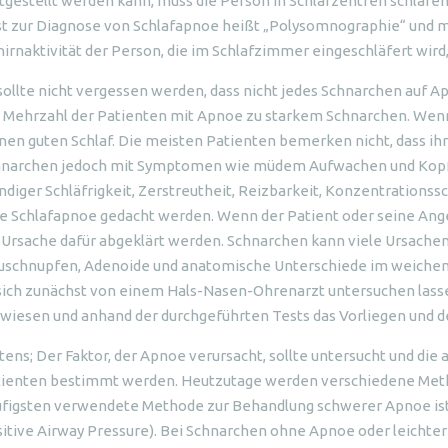
tgestellt werden kann, muss die Person in Schlafzentren schlafe
t zur Diagnose von Schlafapnoe heißt „Polysomnographie“ und m
irnaktivität der Person, die im Schlafzimmer eingeschläfert wird
sollte nicht vergessen werden, dass nicht jedes Schnarchen auf A
 Mehrzahl der Patienten mit Apnoe zu starkem Schnarchen. Wenn 
nen guten Schlaf. Die meisten Patienten bemerken nicht, dass ih
hnarchen jedoch mit Symptomen wie müdem Aufwachen und Kop
ndiger Schläfrigkeit, Zerstreutheit, Reizbarkeit, Konzentrationss
e Schlafapnoe gedacht werden. Wenn der Patient oder seine Ange
 Ursache dafür abgeklärt werden. Schnarchen kann viele Ursachen
schnupfen, Adenoide und anatomische Unterschiede im weichen G
sich zunächst von einem Hals-Nasen-Ohrenarzt untersuchen lassen
wiesen und anhand der durchgeführten Tests das Vorliegen und d
tens; Der Faktor, der Apnoe verursacht, sollte untersucht und di
ienten bestimmt werden. Heutzutage werden verschiedene Met
figsten verwendete Methode zur Behandlung schwerer Apnoe ist
itive Airway Pressure). Bei Schnarchen ohne Apnoe oder leicht