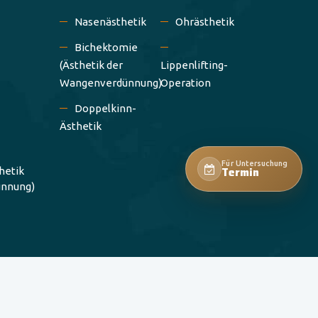
Nasenästhetik
Ohrästhetik
Bichektomie
(Ästhetik der
Lippenlifting-
Wangenverdünnung)
Operation
Doppelkinn-
Ästhetik
Für Untersuchung
Termin
hetik
ünnung)