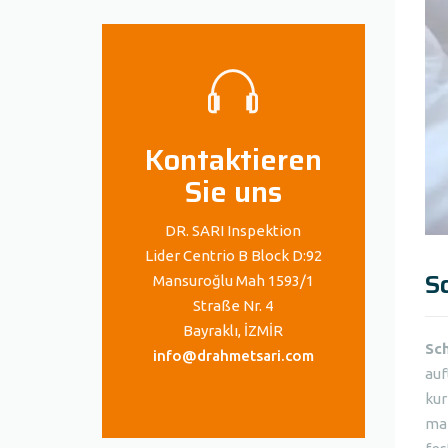
Kontaktieren
Sie uns
DR. SARI Inspektion
Lider Centrio B Block D:92
S
Mansuroğlu Mah 1593/1
Straße Nr. 4
Bayraklı, İZMİR
Sc
info@drahmetsari.com
auf
kur
man