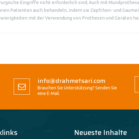
rurgische Eingriffe nicht erforderlich sind; Auch mit Mundprothe
nen Patienten auch behandeln, indem sie Zäpfchen- und Gaumen
wierigkeiten mit der Verwendung von Prothesen und Geräten ha
info@drahmetsari.com
Brauchen Sie Unterstützung? Senden Sie
eine E-Mail.
klinks
Neueste Inhalte