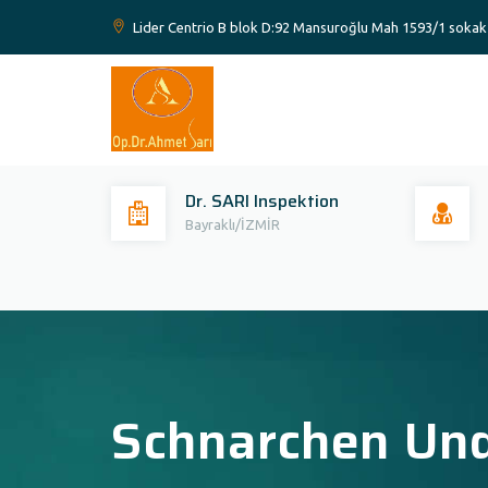
Lider Centrio B blok D:92 Mansuroğlu Mah 1593/1 sokak 
Dr. SARI Inspektion
Bayraklı/İZMİR
Schnarchen Und