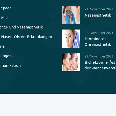
epage
23. November 2023
Nasenästhetik
 Mich
chts- und Nasenästhetik
22. November 2023
-Nasen-Ohren-Erkrankungen
Prominente
Ohrenästhetik
rie
nungen
21. November 2023
Bichektomie (Äst
munikation
der Wangenverd
Urheberrecht © 2023 |
www.drahmetsari.com