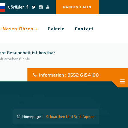
RANDEVU ALIN
Görüşler
s-Nasen-Ohren +
Galerie
Contact
hre Gesundheit ist kostbar
ir arbeiten für Sie
Information : 0552 6154188
Homepage
|
Schnarchen Und Schlafapnoe